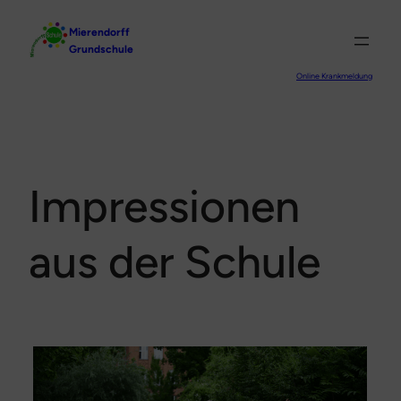
Zum
Mierendorff
Inhalt
Grundschule
springen
Online Krankmeldung
Impressionen
aus der Schule