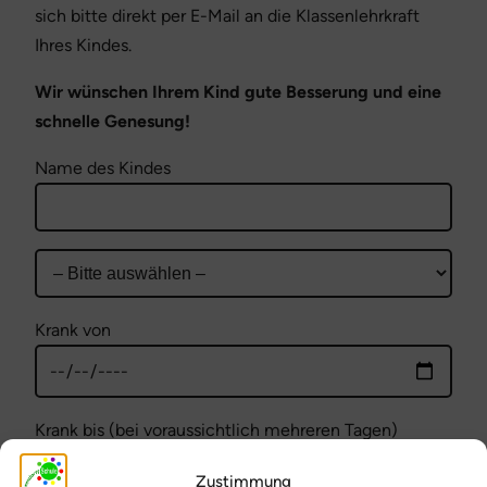
sich bitte direkt per E-Mail an die Klassenlehrkraft
Ihres Kindes.
Wir wünschen Ihrem Kind gute Besserung und eine
schnelle Genesung!
Name des Kindes
Krank von
Krank bis (bei voraussichtlich mehreren Tagen)
Zustimmung